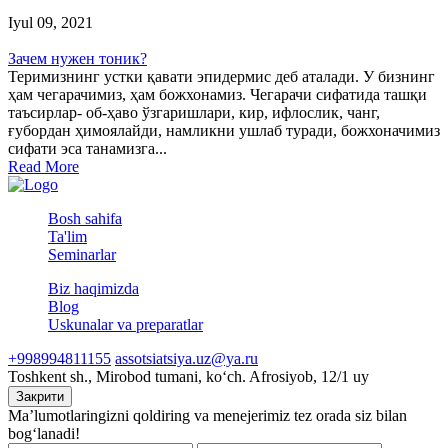
Iyul 09, 2021
Зачем нужен тоник?
Теримизнинг устки қавати эпидермис деб аталади. У бизнинг
ҳам чегарачимиз, ҳам божхонамиз. Чегарачи сифатида ташқи
таъсирлар- об-ҳаво ўзгаришлари, кир, ифлослик, чанг,
ғубордан ҳимоялайди, намликни ушлаб туради, божхоначимиз
сифати эса танамизга...
Read More
Bosh sahifa
Ta'lim
Seminarlar
Biz haqimizda
Blog
Uskunalar va preparatlar
+998994811155
assotsiatsiya.uz@ya.ru
Toshkent sh., Mirobod tumani, koʻch. Afrosiyob, 12/1 uy
Закрити
Ma’lumotlaringizni qoldiring va menejerimiz tez orada siz bilan
bog‘lanadi!