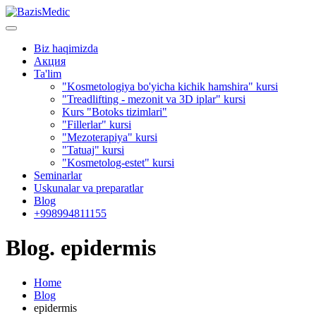
Biz haqimizda
Акция
Ta'lim
"Kosmetologiya bo'yicha kichik hamshira" kursi
"Treadlifting - mezonit va 3D iplar" kursi
Kurs "Botoks tizimlari"
"Fillerlar" kursi
"Mezoterapiya" kursi
"Tatuaj" kursi
"Kosmetolog-estet" kursi
Seminarlar
Uskunalar va preparatlar
Blog
+998994811155
Blog. epidermis
Home
Blog
epidermis