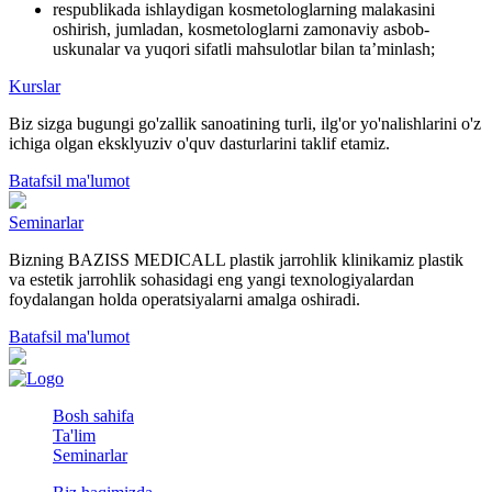
respublikada ishlaydigan kosmetologlarning malakasini
oshirish, jumladan, kosmetologlarni zamonaviy asbob-
uskunalar va yuqori sifatli mahsulotlar bilan ta’minlash;
Kurslar
Biz sizga bugungi go'zallik sanoatining turli, ilg'or yo'nalishlarini o'z
ichiga olgan eksklyuziv o'quv dasturlarini taklif etamiz.
Batafsil ma'lumot
Seminarlar
Bizning BAZISS MEDICALL plastik jarrohlik klinikamiz plastik
va estetik jarrohlik sohasidagi eng yangi texnologiyalardan
foydalangan holda operatsiyalarni amalga oshiradi.
Batafsil ma'lumot
Bosh sahifa
Ta'lim
Seminarlar