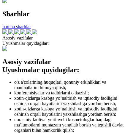
Sharhlar
barcha sharhlar
Asosiy vazifalar
Uyushmalar quyidagilar:
Asosiy vazifalar
Uyushmalar quyidagilar:
o'z a'zolarining huquqlari, qonuniy erkinliklari va
manfaatlarini himoya qilish;
konferentsiyalar va tadbirlarni o'tkazish;
xotin-qizlarga kasbga yo‘naltirish va iqtisodiy faolligini
oshirish orqali hayotlarini yaxshilashga yordam berish;
xotin-qizlarga kasbga yo‘naltirish va iqtisodiy faolligini
oshirish orqali hayotlarini yaxshilashga yordam berish;
norasmiy faoliyat yurituvchi kosmetologlar haqidagi
ma’lumotlarni muntazam yangilab borish va tegishli davlat
organlari bilan hamkorlik qilish;