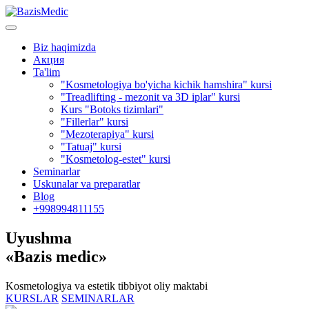
Biz haqimizda
Акция
Ta'lim
"Kosmetologiya bo'yicha kichik hamshira" kursi
"Treadlifting - mezonit va 3D iplar" kursi
Kurs "Botoks tizimlari"
"Fillerlar" kursi
"Mezoterapiya" kursi
"Tatuaj" kursi
"Kosmetolog-estet" kursi
Seminarlar
Uskunalar va preparatlar
Blog
+998994811155
Uyushma
«Bazis medic»
Kosmetologiya va estetik tibbiyot oliy maktabi
KURSLAR
SEMINARLAR