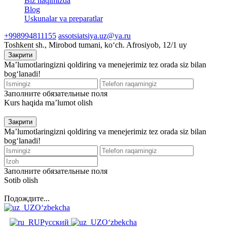
Biz haqimizda
Blog
Uskunalar va preparatlar
+998994811155
assotsiatsiya.uz@ya.ru
Toshkent sh., Mirobod tumani, koʻch. Afrosiyob, 12/1 uy
Закрити
Ma’lumotlaringizni qoldiring va menejerimiz tez orada siz bilan
bog‘lanadi!
Заполните обязательные поля
Kurs haqida ma’lumot olish
Закрити
Ma’lumotlaringizni qoldiring va menejerimiz tez orada siz bilan
bog‘lanadi!
Заполните обязательные поля
Sotib olish
Подождите...
O‘zbekcha
Русский
O‘zbekcha