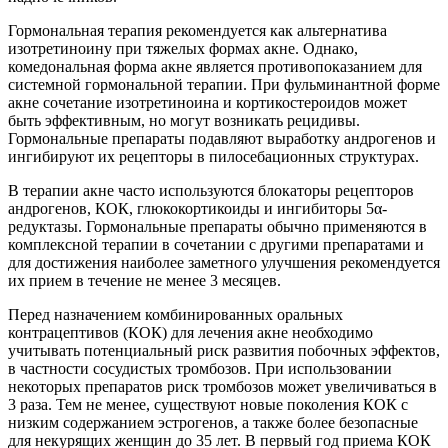
Гормональная терапия рекомендуется как альтернатива
изотретиноину при тяжелых формах акне. Однако,
комедональная форма акне является противопоказанием для
системной гормональной терапии. При фульминантной форме
акне сочетание изотретиноина и кортикостероидов может
быть эффективным, но могут возникать рецидивы.
Гормональные препараты подавляют выработку андрогенов и
ингибируют их рецепторы в пилосебационных структурах.
В терапии акне часто используются блокаторы рецепторов
андрогенов, КОК, глюкокортикоиды и ингибиторы 5α-
редуктазы. Гормональные препараты обычно применяются в
комплексной терапии в сочетании с другими препаратами и
для достижения наиболее заметного улучшения рекомендуется
их прием в течение не менее 3 месяцев.
Перед назначением комбинированных оральных
контрацептивов (КОК) для лечения акне необходимо
учитывать потенциальный риск развития побочных эффектов,
в частности сосудистых тромбозов. При использовании
некоторых препаратов риск тромбозов может увеличиваться в
3 раза. Тем не менее, существуют новые поколения КОК с
низким содержанием эстрогенов, а также более безопасные
для некурящих женщин до 35 лет. В первый год приема КОК