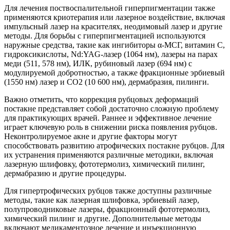
Для лечения поствоспалительной гиперпигментации также
применяются криотерапия или лазерное воздействие, включая
импульсный лазер на красителях, неодимовый лазер и другие
методы. Для борьбы с гиперпигментацией используются
наружные средства, такие как ингибиторы α-МСГ, витамин С,
гидроксикислоты, Nd:YAG-лазер (1064 нм), лазеры на парах
меди (511, 578 нм), ИЛК, рубиновый лазер (694 нм) с
модулируемой добротностью, а также фракционные эрбиевый
(1550 нм) лазер и СО2 (10 600 нм), дермабразия, пилинги.
Важно отметить, что коррекция рубцовых деформаций
постакне представляет собой достаточно сложную проблему
для практикующих врачей. Раннее и эффективное лечение
играет ключевую роль в снижении риска появления рубцов.
Неконтролируемое акне и другие факторы могут
способствовать развитию атрофических постакне рубцов. Для
их устранения применяются различные методики, включая
лазерную шлифовку, фототермолиз, химический пилинг,
дермабразию и другие процедуры.
Для гипертрофических рубцов также доступны различные
методы, такие как лазерная шлифовка, эрбиевый лазер,
полупроводниковые лазеры, фракционный фототермолиз,
химический пилинг и другие. Дополнительные методы
включают медикаментозное лечение и инъекционную