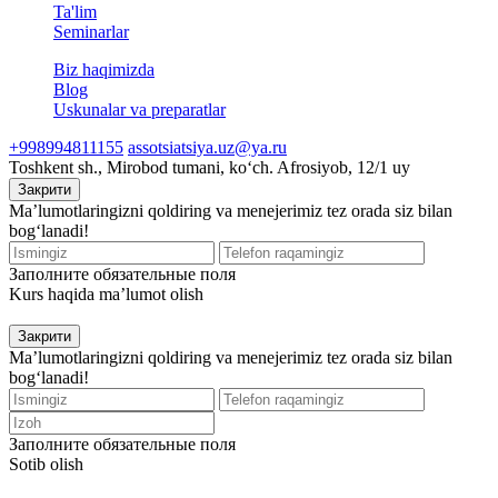
Ta'lim
Seminarlar
Biz haqimizda
Blog
Uskunalar va preparatlar
+998994811155
assotsiatsiya.uz@ya.ru
Toshkent sh., Mirobod tumani, koʻch. Afrosiyob, 12/1 uy
Закрити
Ma’lumotlaringizni qoldiring va menejerimiz tez orada siz bilan
bog‘lanadi!
Заполните обязательные поля
Kurs haqida ma’lumot olish
Закрити
Ma’lumotlaringizni qoldiring va menejerimiz tez orada siz bilan
bog‘lanadi!
Заполните обязательные поля
Sotib olish