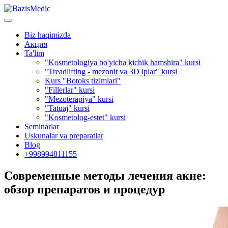
Biz haqimizda
Акция
Ta'lim
"Kosmetologiya bo'yicha kichik hamshira" kursi
"Treadlifting - mezonit va 3D iplar" kursi
Kurs "Botoks tizimlari"
"Fillerlar" kursi
"Mezoterapiya" kursi
"Tatuaj" kursi
"Kosmetolog-estet" kursi
Seminarlar
Uskunalar va preparatlar
Blog
+998994811155
Современные методы лечения акне:
обзор препаратов и процедур