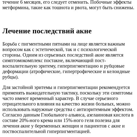
течение 6 месяцев, его следует отменить. Побочные эффекты
метформина, такие как тошнота и рвота, могут быть снижены.
Лечение последствий акне
Борьба с пигментными пятнами на лице является важным
вопросом как с эстетической, так и с психологической
стороны. Одним из серьезных последствий акне является
симптомокомплекс постакне, включающий пост-
воспалительную эритему, гиперпигментацию и рубцовые
деформации (атрофические, гипертрофические и келоидные
рубцы).
Для застойной эритемы и гиперпигментации рекомендуется
применять выжидательную тактику, поскольку эти симптомы
часто имеют временный характер. В случае серьезного
отрицательного влияния на качество жизни больных, можно
использовать наружные средства с антиэритемным эффектом.
Согласно данным Глобального альянса, азелаиновая кислота в
составе 20%-ного крема или 15%-ного геля полезна для
лечения акне у беременных женщин и пациентов с акне и
поствоспалительной гиперпигментацией.