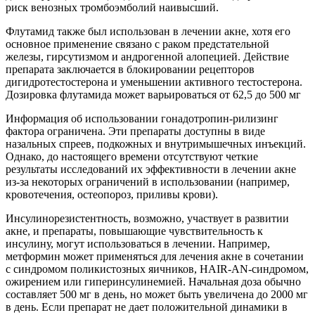
риск венозных тромбоэмболий наивысший.
Флутамид также был использован в лечении акне, хотя его
основное применение связано с раком предстательной
железы, гирсутизмом и андрогенной алопецией. Действие
препарата заключается в блокировании рецепторов
дигидротестостерона и уменьшении активного тестостерона.
Дозировка флутамида может варьироваться от 62,5 до 500 мг
Информация об использовании гонадотропин-рилизинг
фактора ограничена. Эти препараты доступны в виде
назальных спреев, подкожных и внутримышечных инъекций.
Однако, до настоящего времени отсутствуют четкие
результаты исследований их эффективности в лечении акне
из-за некоторых ограничений в использовании (например,
кровотечения, остеопороз, приливы крови).
Инсулинорезистентность, возможно, участвует в развитии
акне, и препараты, повышающие чувствительность к
инсулину, могут использоваться в лечении. Например,
метформин может применяться для лечения акне в сочетании
с синдромом поликистозных яичников, HAIR-AN-синдромом,
ожирением или гиперинсулинемией. Начальная доза обычно
составляет 500 мг в день, но может быть увеличена до 2000 мг
в день. Если препарат не дает положительной динамики в