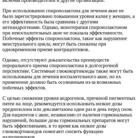
включая производителей и другие организации.
При использовании спиронолактона для лечения акне не
было зарегистрировано повышения уровня калия у женщин, а
его эффективность была сравнима с другими
антиандрогенами. Однако, монотерапия спиронолактоном
при невоспалительных акне не показала эффективности.
Побочные эффекты спиронолактона, такие как нарушение
менструального цикла, могут быть снижены при
одновременном приеме контрацептивов.
Однако, отсутствуют доказательства преимуществ
перорального приема спиронолактона в долгосрочной
перспективе. Системные глюкокортикоиды также могут быть
использованы для лечения воспалительного акне, но их
применение должно быть осознанным из-за возможных
побочных эффектов.
С целью снижения уровня андрогенов, причиной пигментных
пятен на лице, рекомендуется использовать низкие дозы
преднизолона или дексаметазона один раз в день перед сном.
Для пациентов с акне, независимо от наличия гормональных
нарушений, большие дозы гормональных препаратов могут
быть эффективными, в то время как низкие дозы
глюкокортикоидов помогают снизить функцию
надпочечников.