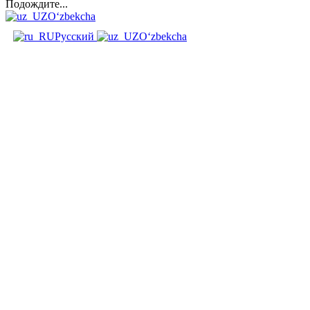
Подождите...
O‘zbekcha
Русский
O‘zbekcha