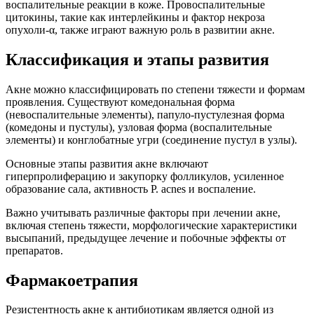
воспалительные реакции в коже. Провоспалительные
цитокины, такие как интерлейкины и фактор некроза
опухоли-α, также играют важную роль в развитии акне.
Классификация и этапы развития
Акне можно классифицировать по степени тяжести и формам
проявления. Существуют комедональная форма
(невоспалительные элементы), папуло-пустулезная форма
(комедоны и пустулы), узловая форма (воспалительные
элементы) и конглобатные угри (соединение пустул в узлы).
Основные этапы развития акне включают
гиперпролиферацию и закупорку фолликулов, усиленное
образование сала, активность P. acnes и воспаление.
Важно учитывать различные факторы при лечении акне,
включая степень тяжести, морфологические характеристики
высыпаний, предыдущее лечение и побочные эффекты от
препаратов.
Фармакоетрапия
Резистентность акне к антибиотикам является одной из