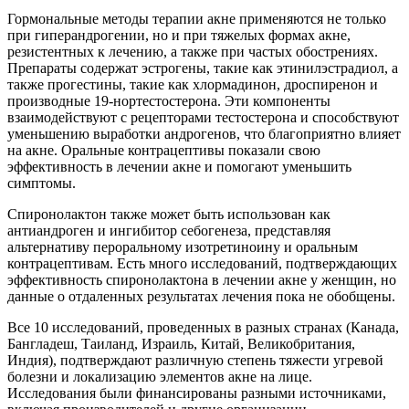
Гормональные методы терапии акне применяются не только
при гиперандрогении, но и при тяжелых формах акне,
резистентных к лечению, а также при частых обострениях.
Препараты содержат эстрогены, такие как этинилэстрадиол, а
также прогестины, такие как хлормадинон, дроспиренон и
производные 19-нортестостерона. Эти компоненты
взаимодействуют с рецепторами тестостерона и способствуют
уменьшению выработки андрогенов, что благоприятно влияет
на акне. Оральные контрацептивы показали свою
эффективность в лечении акне и помогают уменьшить
симптомы.
Спиронолактон также может быть использован как
антиандроген и ингибитор себогенеза, представляя
альтернативу пероральному изотретиноину и оральным
контрацептивам. Есть много исследований, подтверждающих
эффективность спиронолактона в лечении акне у женщин, но
данные о отдаленных результатах лечения пока не обобщены.
Все 10 исследований, проведенных в разных странах (Канада,
Бангладеш, Таиланд, Израиль, Китай, Великобритания,
Индия), подтверждают различную степень тяжести угревой
болезни и локализацию элементов акне на лице.
Исследования были финансированы разными источниками,