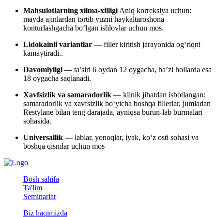
Mahsulotlarning xilma-xilligi
Aniq korreksiya uchun:
mayda ajinlardan tortib yuzni haykaltaroshona
konturlashgacha bo‘lgan ishlovlar uchun mos.
Lidokainli variantlar
— filler kiritish jarayonida og‘riqni
kamaytiradi.
.
Davomiyligi
— ta’siri 6 oydan 12 oygacha, ba’zi hollarda esa
18 oygacha saqlanadi.
Xavfsizlik va samaradorlik
— klinik jihatdan isbotlangan:
samaradorlik va xavfsizlik bo‘yicha boshqa fillerlar, jumladan
Restylane bilan teng darajada, ayniqsa burun-lab burmalari
sohasida.
Universallik
— lablar, yonoqlar, iyak, ko‘z osti sohasi va
boshqa qismlar uchun mos
Bosh sahifa
Ta'lim
Seminarlar
Biz haqimizda