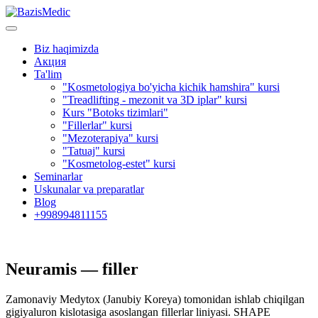
Biz haqimizda
Акция
Ta'lim
"Kosmetologiya bo'yicha kichik hamshira" kursi
"Treadlifting - mezonit va 3D iplar" kursi
Kurs "Botoks tizimlari"
"Fillerlar" kursi
"Mezoterapiya" kursi
"Tatuaj" kursi
"Kosmetolog-estet" kursi
Seminarlar
Uskunalar va preparatlar
Blog
+998994811155
Neuramis — filler
Zamonaviy Medytox (Janubiy Koreya) tomonidan ishlab chiqilgan
gigiyaluron kislotasiga asoslangan fillerlar liniyasi. SHAPE