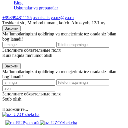
Blog
Uskunalar va preparatlar
+998994811155
assotsiatsiya.uz@ya.ru
Toshkent sh., Mirobod tumani, koʻch. Afrosiyob, 12/1 uy
Закрити
Ma’lumotlaringizni qoldiring va menejerimiz tez orada siz bilan
bog‘lanadi!
Заполните обязательные поля
Kurs haqida ma’lumot olish
Закрити
Ma’lumotlaringizni qoldiring va menejerimiz tez orada siz bilan
bog‘lanadi!
Заполните обязательные поля
Sotib olish
Подождите...
O‘zbekcha
Русский
O‘zbekcha