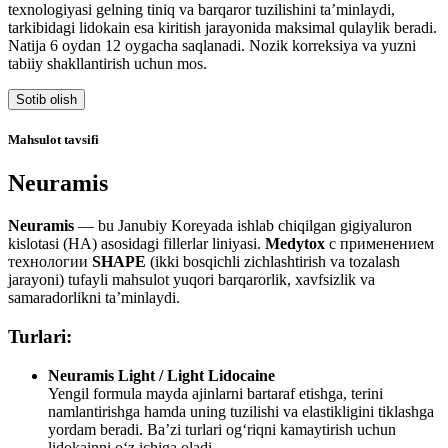
texnologiyasi gelning tiniq va barqaror tuzilishini ta’minlaydi,
tarkibidagi lidokain esa kiritish jarayonida maksimal qulaylik beradi.
Natija 6 oydan 12 oygacha saqlanadi. Nozik korreksiya va yuzni
tabiiy shakllantirish uchun mos.
Sotib olish
Mahsulot tavsifi
Neuramis
Neuramis
— bu Janubiy Koreyada ishlab chiqilgan gigiyaluron
kislotasi (HA) asosidagi fillerlar liniyasi.
Medytox
с применением
технологии
SHAPE
(ikki bosqichli zichlashtirish va tozalash
jarayoni) tufayli mahsulot yuqori barqarorlik, xavfsizlik va
samaradorlikni ta’minlaydi.
Turlari:
Neuramis Light / Light Lidocaine
Yengil formula mayda ajinlarni bartaraf etishga, terini
namlantirishga hamda uning tuzilishi va elastikligini tiklashga
yordam beradi. Ba’zi turlari og‘riqni kamaytirish uchun
lidokainni o‘z ichiga oladi.