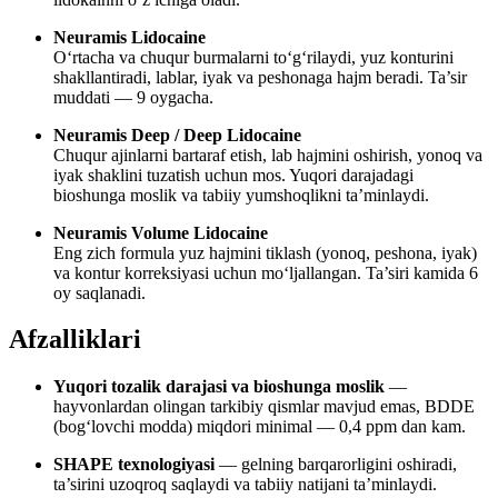
Neuramis Lidocaine
O‘rtacha va chuqur burmalarni to‘g‘rilaydi, yuz konturini
shakllantiradi, lablar, iyak va peshonaga hajm beradi. Ta’sir
muddati — 9 oygacha.
Neuramis Deep / Deep Lidocaine
Chuqur ajinlarni bartaraf etish, lab hajmini oshirish, yonoq va
iyak shaklini tuzatish uchun mos. Yuqori darajadagi
bioshunga moslik va tabiiy yumshoqlikni ta’minlaydi.
Neuramis Volume Lidocaine
Eng zich formula yuz hajmini tiklash (yonoq, peshona, iyak)
va kontur korreksiyasi uchun mo‘ljallangan. Ta’siri kamida 6
oy saqlanadi.
Afzalliklari
Yuqori tozalik darajasi va bioshunga moslik
—
hayvonlardan olingan tarkibiy qismlar mavjud emas, BDDE
(bog‘lovchi modda) miqdori minimal — 0,4 ppm dan kam.
SHAPE texnologiyasi
— gelning barqarorligini oshiradi,
ta’sirini uzoqroq saqlaydi va tabiiy natijani ta’minlaydi.