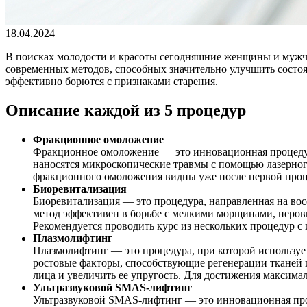
18.04.2024
В поисках молодости и красоты сегодняшние женщины и мужч
современных методов, способных значительно улучшить состоя
эффективно борются с признаками старения.
Описание каждой из 5 процедур
Фракционное омоложение
Фракционное омоложение — это инновационная процедура
наносятся микроскопические травмы с помощью лазерного
фракционного омоложения видны уже после первой процед
Биоревитализация
Биоревитализация — это процедура, направленная на во
метод эффективен в борьбе с мелкими морщинами, неровн
Рекомендуется проводить курс из нескольких процедур с 
Плазмолифтинг
Плазмолифтинг — это процедура, при которой использует
ростовые факторы, способствующие регенерации тканей
лица и увеличить ее упругость. Для достижения максима
Ультразвуковой SMAS-лифтинг
Ультразвуковой SMAS-лифтинг — это инновационная проц