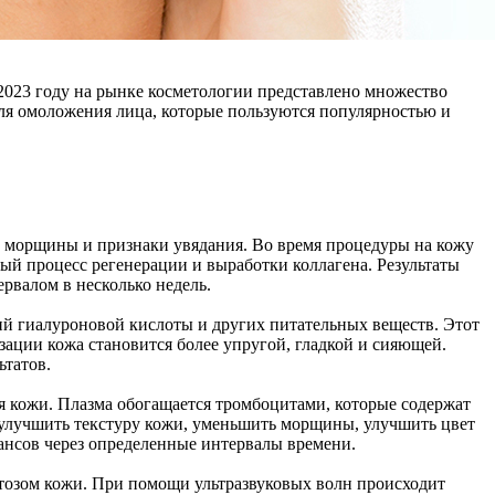
023 году на рынке косметологии представлено множество
ля омоложения лица, которые пользуются популярностью и
ь морщины и признаки увядания. Во время процедуры на кожу
ый процесс регенерации и выработки коллагена. Результаты
рвалом в несколько недель.
ий гиалуроновой кислоты и других питательных веществ. Этот
ации кожа становится более упругой, гладкой и сияющей.
ьтатов.
я кожи. Плазма обогащается тромбоцитами, которые содержат
улучшить текстуру кожи, уменьшить морщины, улучшить цвет
ансов через определенные интервалы времени.
тозом кожи. При помощи ультразвуковых волн происходит