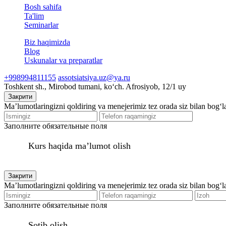
Bosh sahifa
Ta'lim
Seminarlar
Biz haqimizda
Blog
Uskunalar va preparatlar
+998994811155
assotsiatsiya.uz@ya.ru
Toshkent sh., Mirobod tumani, koʻch. Afrosiyob, 12/1 uy
Закрити
Ma’lumotlaringizni qoldiring va menejerimiz tez orada siz bilan bog‘l
Заполните обязательные поля
Kurs haqida ma’lumot olish
Закрити
Ma’lumotlaringizni qoldiring va menejerimiz tez orada siz bilan bog‘l
Заполните обязательные поля
Sotib olish