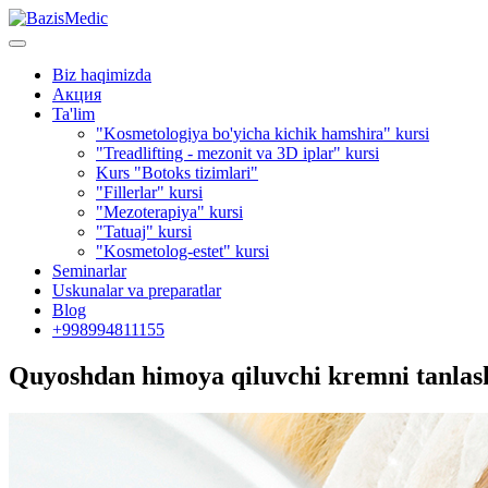
Biz haqimizda
Акция
Ta'lim
"Kosmetologiya bo'yicha kichik hamshira" kursi
"Treadlifting - mezonit va 3D iplar" kursi
Kurs "Botoks tizimlari"
"Fillerlar" kursi
"Mezoterapiya" kursi
"Tatuaj" kursi
"Kosmetolog-estet" kursi
Seminarlar
Uskunalar va preparatlar
Blog
+998994811155
Quyoshdan himoya qiluvchi kremni tanlas