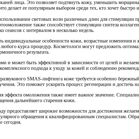
каней лица. Это позволяет подтянуть кожу, уменьшить морщины
 что делает ее популярным выбором среди тех, кто хочет быстро
использовании световых волн различных длин для стимуляции пр
оомоложение также способствует стимуляции синтеза коллагена,
о сеансов с интервалом в несколько недель.
 индивидуальные особенности кожи, возрастные изменения и же
 любого курса процедур. Косметологи могут предложить оптим
рмоничного результата.
и и может быть эффективной в зависимости от целей и желаемо
ет комплексного подхода к уходу за кожей и соблюдению рекомен
тразвукового SMAS-лифтинга коже требуется особенно бережны
лучения. Это поможет ускорить процесс регенерации и достичь н
ния эффекта омоложения также имеет важное значение. Специал
ащения дальнейшего старения кожи.
ду предоставляет широкие возможности для достижения желаемог
егулярного обращения к квалифицированным специалистам. Обрат
е сегодня.