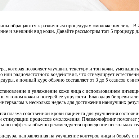
ины обращаются к различным процедурам омоложения лица. В 2
ние и внешний вид кожи. Давайте рассмотрим топ-5 процедур д
, которая позволяет улучшить текстуру и тон кожи, уменьшит
 или радиочастотного воздействия, что стимулирует естественн
уры, а полный курс обычно составляет от 3 до 5 сеансов с инте
сстановление и увлажнение кожи лица с использованием инъекц
ым тоном кожи и потерей ее упругости. Благодаря биоревитализ
интервалом в несколько недель для достижения наилучших резул
ся плазма собственной крови пациента для улучшения состояни
 и стимуляции процессов омоложения. Плазмолифтинг помогает 
льного эффекта обычно рекомендуется проведение нескольких се
едура, направленная на улучшение контуров лица и борьбу с п