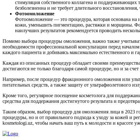
стимуляция собственного коллагена и поддерживающих т
безболезненна и не требует длительного восстановления,
Фотоомоложение
Фотоомоложение — это процедура, которая основана на 
кожи, уменьшить пигментацию, растяжки и морщины. Фот
наилучших результатов рекомендуется проводить нескольк
Помимо выбора процедуры омоложения, важно также учитывать
необходимости профессиональной консультации перед началом
каждого пациента и добиваясь максимально естественного и га
Каждая из описанных процедур обладает своими преимуществам
достигаются не только благодаря самой процедуре, но и за сч
Например, после процедур фракционного омоложения или уль
питательных средств, а также защиту от ультрафиолетового из
Кроме того, регулярное посещение косметолога для поддержа
средства для поддержания достигнутого результата и предотвр
Таким образом, выбор процедур для омоложения лица в 2023 го
процедуры, но и от правильного подхода к уходу за кожей и р
kosmetologi.uz, чтобы начать ваш путь к молодости и красоте уж