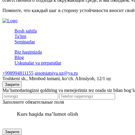
ответственного подхода к окружающей среде, и мы ожидаем, чт
Помните, что каждый шаг в сторону устойчивости вносит свой 
Bosh sahifa
Ta'lim
Seminarlar
Biz haqimizda
Blog
Uskunalar va preparatlar
+998994811155
assotsiatsiya.uz@ya.ru
Toshkent sh., Mirobod tumani, koʻch. Afrosiyob, 12/1 uy
Закрити
Ma’lumotlaringizni qoldiring va menejerimiz tez orada siz bilan bog‘l
Заполните обязательные поля
Kurs haqida ma’lumot olish
Закрити