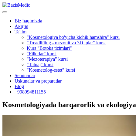
Biz haqimizda
Акция
Ta'lim
"Kosmetologiya bo'yicha kichik hamshira" kursi
"Treadlifting - mezonit va 3D iplar" kursi
Kurs "Botoks tizimlari"
"Fillerlar" kursi
"Mezoterapiya" kursi
"Tatuaj" kursi
"Kosmetolog-estet" kursi
Seminarlar
Uskunalar va preparatlar
Blog
+998994811155
Kosmetologiyada barqarorlik va ekologiya: