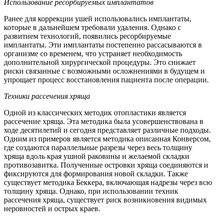
Использование ресорбируемых имплантатов
Ранее для коррекции ушей использовались имплантаты,
которые в дальнейшем требовали удаления. Однако с
развитием технологий, появились ресорбируемые
имплантаты. Эти имплантаты постепенно рассасываются в
организме со временем, что устраняет необходимость
дополнительной хирургической процедуры. Это снижает
риски связанные с возможными осложнениями в будущем и
упрощает процесс восстановления пациента после операции.
Техники рассечения хряща
Одной из классических методик отопластики является
рассечение хряща. Эта методика была усовершенствована в
ходе десятилетий и сегодня представляет различные подходы.
Одним из примеров является методика описанная Конверсом,
где создаются параллельные разрезы через весь толщину
хряща вдоль края ушной раковины и желаемой складки
противозавитка. Полученные островки хряща соединяются и
фиксируются для формирования новой складки. Также
существует методика Беккера, включающая надрезы через всю
толщину хряща. Однако, при использовании техник
рассечения хряща, существует риск возникновения видимых
неровностей и острых краев.