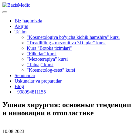
Biz haqimizda
Акция
Ta'lim
"Kosmetologiya bo'yicha kichik hamshira" kursi
"Treadlifting - mezonit va 3D iplar" kursi
Kurs "Botoks tizimlari"
"Fillerlar" kursi
"Mezoterapiya" kursi
"Tatuaj" kursi
"Kosmetolog-estet" kursi
Seminarlar
Uskunalar va preparatlar
Blog
+998994811155
Ушная хирургия: основные тенденции
и инновации в отопластике
10.08.2023