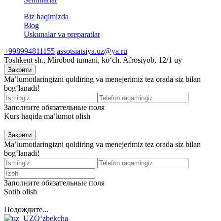
Biz haqimizda
Blog
Uskunalar va preparatlar
+998994811155
assotsiatsiya.uz@ya.ru
Toshkent sh., Mirobod tumani, koʻch. Afrosiyob, 12/1 uy
Закрити
Ma’lumotlaringizni qoldiring va menejerimiz tez orada siz bilan
bog‘lanadi!
Заполните обязательные поля
Kurs haqida ma’lumot olish
Закрити
Ma’lumotlaringizni qoldiring va menejerimiz tez orada siz bilan
bog‘lanadi!
Заполните обязательные поля
Sotib olish
Подождите...
O‘zbekcha