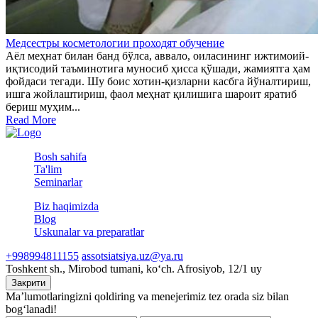
Медсестры косметологии проходят обучение
Аёл меҳнат билан банд бўлса, аввало, оиласининг ижтимоий-
иқтисодий таъминотига муносиб ҳисса қўшади, жамиятга ҳам
фойдаси тегади. Шу боис хотин-қизларни касбга йўналтириш,
ишга жойлаштириш, фаол меҳнат қилишига шароит яратиб
бериш муҳим...
Read More
Bosh sahifa
Ta'lim
Seminarlar
Biz haqimizda
Blog
Uskunalar va preparatlar
+998994811155
assotsiatsiya.uz@ya.ru
Toshkent sh., Mirobod tumani, koʻch. Afrosiyob, 12/1 uy
Закрити
Ma’lumotlaringizni qoldiring va menejerimiz tez orada siz bilan
bog‘lanadi!