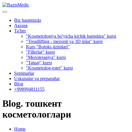
Biz haqimizda
Акция
Ta'lim
"Kosmetologiya bo'yicha kichik hamshira" kursi
"Treadlifting - mezonit va 3D iplar" kursi
Kurs "Botoks tizimlari"
"Fillerlar" kursi
"Mezoterapiya" kursi
"Tatuaj" kursi
"Kosmetolog-estet" kursi
Seminarlar
Uskunalar va preparatlar
Blog
+998994811155
Blog. тошкент
косметологлари
Home