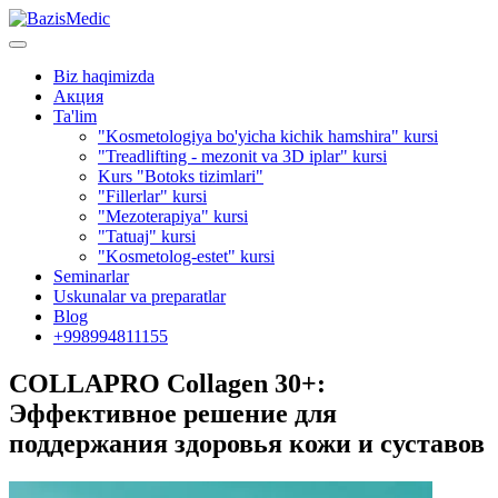
Biz haqimizda
Акция
Ta'lim
"Kosmetologiya bo'yicha kichik hamshira" kursi
"Treadlifting - mezonit va 3D iplar" kursi
Kurs "Botoks tizimlari"
"Fillerlar" kursi
"Mezoterapiya" kursi
"Tatuaj" kursi
"Kosmetolog-estet" kursi
Seminarlar
Uskunalar va preparatlar
Blog
+998994811155
COLLAPRO Collagen 30+:
Эффективное решение для
поддержания здоровья кожи и суставов