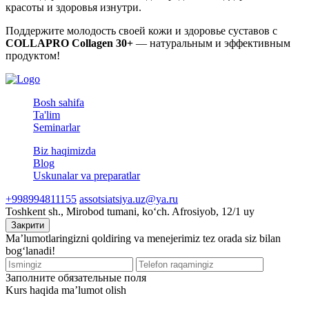
красоты и здоровья изнутри.
Поддержите молодость своей кожи и здоровье суставов с
COLLAPRO Collagen 30+
— натуральным и эффективным
продуктом!
Bosh sahifa
Ta'lim
Seminarlar
Biz haqimizda
Blog
Uskunalar va preparatlar
+998994811155
assotsiatsiya.uz@ya.ru
Toshkent sh., Mirobod tumani, koʻch. Afrosiyob, 12/1 uy
Закрити
Ma’lumotlaringizni qoldiring va menejerimiz tez orada siz bilan
bog‘lanadi!
Заполните обязательные поля
Kurs haqida ma’lumot olish