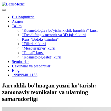
Biz haqimizda
Акция
Ta'lim
"Kosmetologiya bo'yicha kichik hamshira" kursi
"Treadlifting - mezonit va 3D iplar" kursi
Kurs "Botoks tizimlari"
"Fillerlar" kursi
"Mezoterapiya" kursi
"Tatuaj" kursi
"Kosmetolog-estet" kursi
Seminarlar
Uskunalar va preparatlar
Blog
+998994811155
Jarrohlik bo'lmagan yuzni ko'tarish:
zamonaviy texnikalar va ularning
samaradorligi