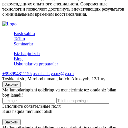
рекомендациях опытного специалиста. Современные
технологии позволяют достигнуть впечатляющих результатов
с минимальным временем восстановления.
Bosh sahifa
Ta'lim
Seminarlar
Biz haqimizda
Blog
Uskunalar va preparatlar
+998994811155
assotsiatsiya.uz@ya.ru
Toshkent sh., Mirobod tumani, koʻch. Afrosiyob, 12/1 uy
Закрити
Ma’lumotlaringizni qoldiring va menejerimiz tez orada siz bilan
bog‘lanadi!
Заполните обязательные поля
Kurs haqida ma’lumot olish
Закрити
Ma’lumotlaringizni qoldiring va menejerimiz tez orada siz bilan