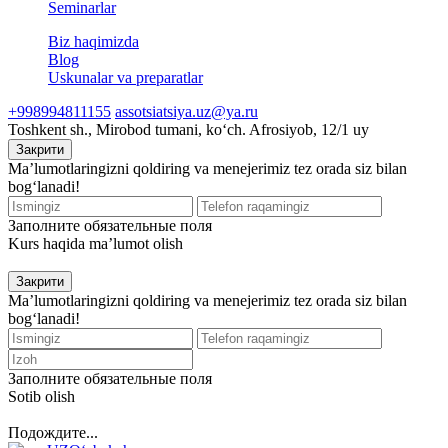
Seminarlar
Biz haqimizda
Blog
Uskunalar va preparatlar
+998994811155
assotsiatsiya.uz@ya.ru
Toshkent sh., Mirobod tumani, koʻch. Afrosiyob, 12/1 uy
Закрити
Ma’lumotlaringizni qoldiring va menejerimiz tez orada siz bilan
bog‘lanadi!
Заполните обязательные поля
Kurs haqida ma’lumot olish
Закрити
Ma’lumotlaringizni qoldiring va menejerimiz tez orada siz bilan
bog‘lanadi!
Заполните обязательные поля
Sotib olish
Подождите...