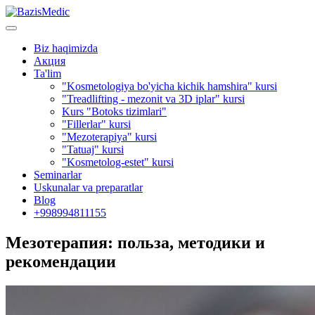
Biz haqimizda
Акция
Ta'lim
"Kosmetologiya bo'yicha kichik hamshira" kursi
"Treadlifting - mezonit va 3D iplar" kursi
Kurs "Botoks tizimlari"
"Fillerlar" kursi
"Mezoterapiya" kursi
"Tatuaj" kursi
"Kosmetolog-estet" kursi
Seminarlar
Uskunalar va preparatlar
Blog
+998994811155
Мезотерапия: польза, методики и
рекомендации