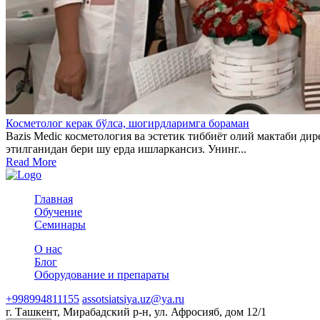
Косметолог керак бўлса, шогирдларимга бораман
Bazis Medic косметология ва эстетик тиббиёт олий мактаби д
этилганидан бери шу ерда ишларкансиз. Унинг...
Read More
Главная
Обучение
Семинары
О нас
Блог
Оборудование и препараты
+998994811155
assotsiatsiya.uz@ya.ru
г. Ташкент, Мирабадский р-н, ул. Афросияб, дом 12/1