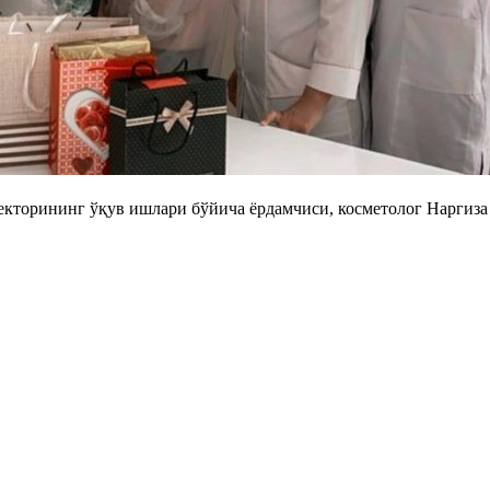
иректорининг ўқув ишлари бўйича ёрдамчиси, косметолог Наргиз