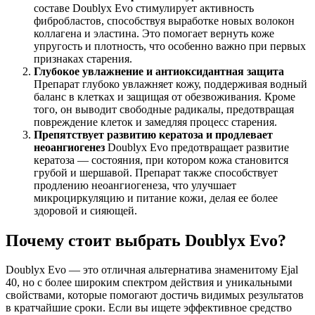
составе Doublyx Evo стимулирует активность
фибробластов, способствуя выработке новых волокон
коллагена и эластина. Это помогает вернуть коже
упругость и плотность, что особенно важно при первых
признаках старения.
Глубокое увлажнение и антиоксидантная защита
Препарат глубоко увлажняет кожу, поддерживая водный
баланс в клетках и защищая от обезвоживания. Кроме
того, он выводит свободные радикалы, предотвращая
повреждение клеток и замедляя процесс старения.
Препятствует развитию кератоза и продлевает
неоангиогенез
Doublyx Evo предотвращает развитие
кератоза — состояния, при котором кожа становится
грубой и шершавой. Препарат также способствует
продлению неоангиогенеза, что улучшает
микроциркуляцию и питание кожи, делая ее более
здоровой и сияющей.
Почему стоит выбрать Doublyx Evo?
Doublyx Evo — это отличная альтернатива знаменитому Ejal
40, но с более широким спектром действия и уникальными
свойствами, которые помогают достичь видимых результатов
в кратчайшие сроки. Если вы ищете эффективное средство