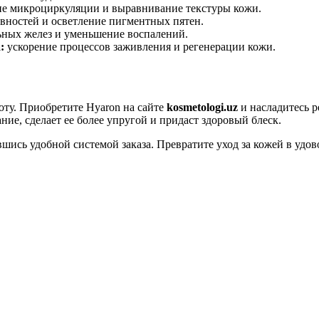
е микроциркуляции и выравнивание текстуры кожи.
вностей и осветление пигментных пятен.
ьных желез и уменьшение воспалений.
:
ускорение процессов заживления и регенерации кожи.
оту. Приобретите Hyaron на сайте
kosmetologi.uz
и насладитесь р
ие, сделает ее более упругой и придаст здоровый блеск.
ись удобной системой заказа. Превратите уход за кожей в удово