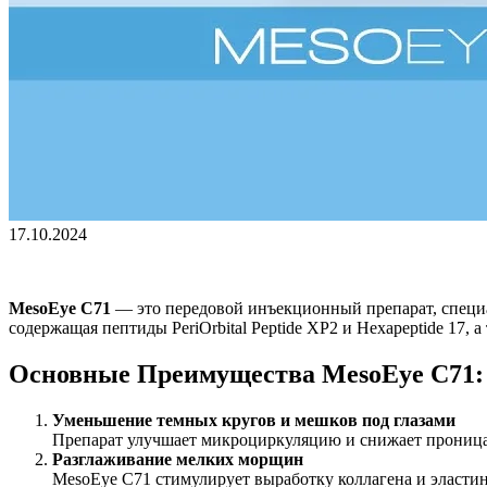
17.10.2024
MesoEye C71
— это передовой инъекционный препарат, специа
содержащая пептиды PeriOrbital Peptide XP2 и Hexapeptide 17,
Основные Преимущества MesoEye C71:
Уменьшение темных кругов и мешков под глазами
Препарат улучшает микроциркуляцию и снижает проницае
Разглаживание мелких морщин
MesoEye C71 стимулирует выработку коллагена и эласти