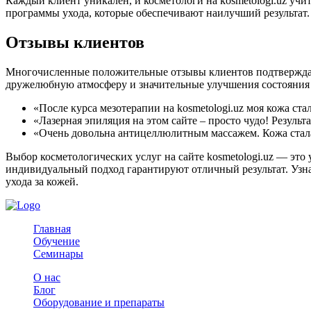
Каждый клиент уникален, и косметологи на kosmetologi.uz уч
программы ухода, которые обеспечивают наилучший результат.
Отзывы клиентов
Многочисленные положительные отзывы клиентов подтверждают
дружелюбную атмосферу и значительные улучшения состояния к
«После курса мезотерапии на kosmetologi.uz моя кожа ста
«Лазерная эпиляция на этом сайте – просто чудо! Результ
«Очень довольна антицеллюлитным массажем. Кожа стала
Выбор косметологических услуг на сайте kosmetologi.uz — эт
индивидуальный подход гарантируют отличный результат. Узнай
ухода за кожей.
Главная
Обучение
Семинары
О нас
Блог
Оборудование и препараты