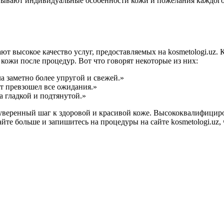
итывают индивидуальные особенности кожи и пожелания каждого
 высокое качество услуг, предоставляемых на kosmetologi.uz.
ожи после процедур. Вот что говорят некоторые из них:
ла заметно более упругой и свежей.»
ат превзошел все ожидания.»
 гладкой и подтянутой.»
о уверенный шаг к здоровой и красивой коже. Высококвалифици
те больше и запишитесь на процедуры на сайте kosmetologi.uz,