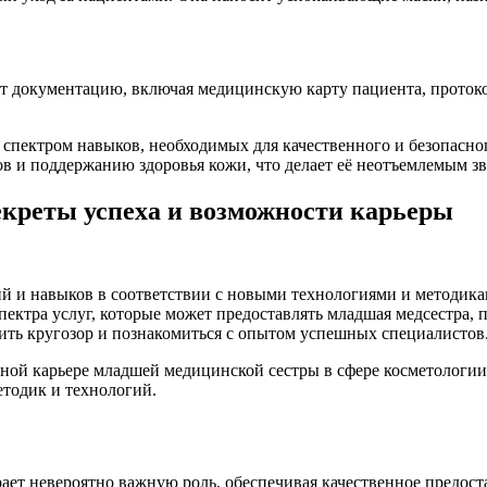
ет документацию, включая медицинскую карту пациента, проток
спектром навыков, необходимых для качественного и безопасно
в и поддержанию здоровья кожи, что делает её неотъемлемым зв
екреты успеха и возможности карьеры
 и навыков в соответствии с новыми технологиями и методика
ктра услуг, которые может предоставлять младшая медсестра, п
рить кругозор и познакомиться с опытом успешных специалистов
ой карьере младшей медицинской сестры в сфере косметологии.
етодик и технологий.
ает невероятно важную роль, обеспечивая качественное предос