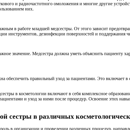
вукового и радиочастотного омоложения и многие другие устро
ользованием них.
важным в работе младшей медсестры. От этого зависит предот
ции инструментов, дезинфекции поверхностей и поддержания чи
ное значение. Медсестра должна уметь объяснить пациенту хар
.
на обеспечить правильный уход за пациентами. Это включает в 
дсестры в косметологии включают в себя комплексное образован
пациентами и уход за ними после процедур. Освоение этих нав
й сестры в различных косметологическ
 роль в организации и проведении различных процедур, направ