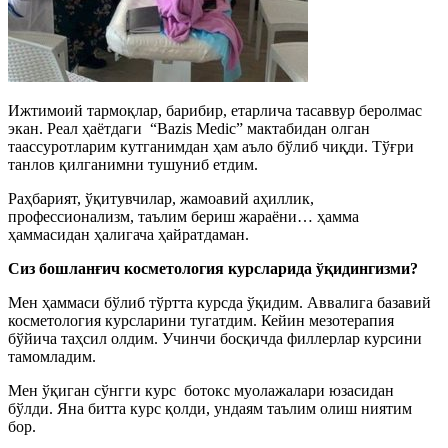
Ижтимоий тармоқлар, барибир, етарлича тасаввур беролмас
экан. Реал ҳаётдаги “Bazis Medic” мактабидан олган
таассуротларим кутганимдан ҳам аъло бўлиб чиқди. Тўғри
танлов қилганимни тушуниб етдим.
Раҳбарият, ўқитувчилар, жамоавий аҳиллик,
профессионализм, таълим бериш жараёни… ҳамма
ҳаммасидан ҳалигача ҳайратдаман.
Сиз бошланғич косметология курсларида ўқидингизми?
Мен ҳаммаси бўлиб тўртта курсда ўқидим. Аввалига базавий
косметология курсларини тугатдим. Кейин мезотерапия
бўйича таҳсил олдим. Учинчи босқичда филлерлар курсини
тамомладим.
Мен ўқиган сўнгги курс ботокс муолажалари юзасидан
бўлди. Яна битта курс қолди, ундаям таълим олиш ниятим
бор.