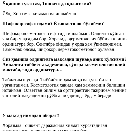
Ўқишни тугатгач, Тошкентда қоласизми?
Йўқ, Хоразмга кетаман ва ишлайман.
Шифокор сифатидами? Ё косметолог бўлибми?
Шифокор-косметолог сифатида ишлайман. Олдимга қўйган
яна бир мақсадим бор. Хоразмда дерматология бўйича клиник
ординатура бор. Сентябрь ойидан у ерда ҳам ўқимоқчиман.
Тамомлаб олсам, шифокор, дерматокосметолог бўламан.
Сиз ҳамиша олдингизга мақсадни шунақа аниқ қўясизми?
Аввалига тиббиёт академияси, сўнгра косметология олий
мактаби, энди ординатура…
Табиатим шунақа. Тиббиётни ҳам меҳр ва қунт билан
ўрганганман. Косметология ҳақида ҳам ҳаммасини билишни
истайман. Олаётган билим ва орттираётган тажрибам менинг
энг олий мақсадимни рўёбга чиқаришда ёрдам беради.
У мақсад нимадан иборат?
Хоразмда Тошкент даражасида хизмат кўрсатадиган
косметология маркази очиш мақсадим бор.