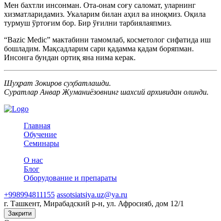
Мен бахтли инсонман. Ота-онам соғу саломат, уларнинг
хизматларидамиз. Укаларим билан аҳил ва иноқмиз. Оқила
турмуш ўртоғим бор. Бир ўғилни тарбиялаяпмиз.
“Bazic Medic” мактабини тамомлаб, косметолог сифатида иш
бошладим. Мақсадларим сари қадамма қадам боряпман.
Инсонга бундан ортиқ яна нима керак.
Шуҳрат Зокиров суҳбатлашди.
Суратлар Анвар Жуманиёзовнинг шахсий архивидан олинди.
Главная
Обучение
Семинары
О нас
Блог
Оборудование и препараты
+998994811155
assotsiatsiya.uz@ya.ru
г. Ташкент, Мирабадский р-н, ул. Афросияб, дом 12/1
Закрити