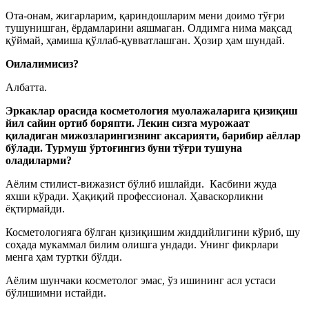
Ота-онам, жигарларим, қариндошларим мени доимо тўғри
тушунишган, ёрдамларини аяшмаган. Олдимга нима мақсад
қўймай, ҳамиша қўллаб-қувватлашган. Ҳозир ҳам шундай.
Оилалимисиз?
Албатта.
Эркаклар орасида косметология муолажаларига қизиқиш
йил сайин ортиб боряпти. Лекин сизга мурожаат
қиладиган мижозларингизнинг аксарияти, барибир аёллар
бўлади. Турмуш ўртоғингиз буни тўғри тушуна
оладиларми?
Аёлим стилист-вижазист бўлиб ишлайди. Касбини жуда
яхши кўради. Ҳақиқий профессионал. Ҳаваскорликни
ёқтирмайди.
Косметологияга бўлган қизиқишим жиддийлигини кўриб, шу
соҳада мукаммал билим олишга ундади. Унинг фикрлари
менга ҳам туртки бўлди.
Аёлим шунчаки косметолог эмас, ўз ишининг асл устаси
бўлишимни истайди.