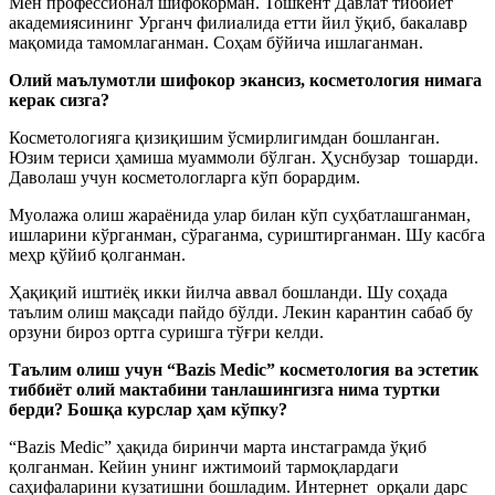
Мен профессионал шифокорман. Тошкент Давлат тиббиёт
академиясининг Урганч филиалида етти йил ўқиб, бакалавр
мақомида тамомлаганман. Соҳам бўйича ишлаганман.
Олий маълумотли шифокор экансиз, косметология нимага
керак сизга?
Косметологияга қизиқишим ўсмирлигимдан бошланган.
Юзим териси ҳамиша муаммоли бўлган. Ҳуснбузар тошарди.
Даволаш учун косметологларга кўп борардим.
Муолажа олиш жараёнида улар билан кўп суҳбатлашганман,
ишларини кўрганман, сўраганма, суриштирганман. Шу касбга
меҳр қўйиб қолганман.
Ҳақиқий иштиёқ икки йилча аввал бошланди. Шу соҳада
таълим олиш мақсади пайдо бўлди. Лекин карантин сабаб бу
орзуни бироз ортга суришга тўғри келди.
Таълим олиш учун “Bazis Medic” косметология ва эстетик
тиббиёт олий мактабини танлашингизга нима туртки
берди? Бошқа курслар ҳам кўпку?
“Bazis Medic” ҳақида биринчи марта инстаграмда ўқиб
қолганман. Кейин унинг ижтимоий тармоқлардаги
саҳифаларини кузатишни бошладим. Интернет орқали дарс