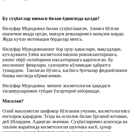
Бу суҳбатлар нимаси билан ёдингизда қолди?
Нилуфар Муродовна билан суҳбатлашгач, ўзимга бўлган
ишончим янада ортди, мавҳум режаларимга аниқлик кирди.
Жуда кучли мотивация бердилар менга.
Нилуфар Муродовнанинг бор орзу-ҳаваслари, мақсадлари,
куч-қуввати ўзбек косметологиясини ривожлантиришга,
унинг обрў-эътиборини юксалтиришга қаратилган. Бу
инсоннинг фикрлари, салоҳияти кўламидан ҳайратга
тушардим. Танлаган йўлига, касбига бунчалар фидоийликни
бошқа инсонда кўрмаганман.
Нилуфар Муродовна менинг косметология ҳақидаги
тасаввурларимни тубдан ўзгартириб юборишди.
Масалан?
Олий маълумотли шифокор бўлганим учунми, косметологияга
енгилроқ қарардим. Тезда ва осонлик билан ўрганиб кетаман,
деб ўйлардим. Адашган эканман. Суҳбатларимиз асносида ва
таълим жараёнида косметология шунчаки касб, ҳунар