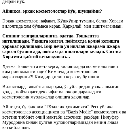
деярли йўқ.
Айниқса, эркак косметологлар йўқ, шундайми?
Эркак косметолог, нафақат, Қўшкўпир тумани, балки Хоразм
вилоятида ҳам бўлмаса керак. Ҳарқалай, мен эшитмаганман.
Сизнинг тенгдошларингиз, одатда, Тошкентга
интилишади. Ўқишга келгач, пойтахтда қолиб кетишга
ҳаракат қилишади. Бир неча ўн йиллаб ижарама-ижара
сарсон бўлишсада, пойтахтда яшагилари келади. Сиз эса
Хоразмга қайтиб кетмоқчисиз…
Ҳамма Тошкентга кетаверса, вилоятларда косметологияни
ким ривожлантиради? Ким очади косметология
марказларини?! Кимдир қилиш керакку бу ишни.
Вилоятларда яшаётганлар ҳам, ўз уйларидан узоқлашмаган
ҳолда, пойтахдагидек сифат ва юқори даражадаги
косметологик муолажалар олишга ҳақлилар.
Айниқса, бу фикрим “Гўзаллик ҳокимияти” Республика
косметологлар ассоциацияси ва “Bazis Medic” косметология ва
эстетик тиббиёт олий мактаби асосчиси, раҳбари Нилуфар
Муродовна билан бўлган мулоқотларимиздан кейин янада
қатъийлашди.