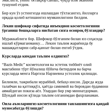
эмаслиги, унинг бетакрор санъат, чуқур илм эканини
тушуниб етдим.
Бир кун ўз устингизда ишлашдан тўхтасангиз, йилларга
орқада қолиб кетишингиз мумкинлигини билдим.
Лекин шифокор сифатида инъекцион косметологияни
ўрганиш бошқаларга нисбатан сизга осонроқ бўлгандир?
Мураккаблиги бор. Шифокор бўлганим билан юз соҳасида
ишлаб кўрмаганманку… Лекин таълим жараёнида бу
машаққатларни сабр-қаноат билан енгиб ўтдик.
Курсларда кимдан таълим олдингиз?
“Bazis Medic” косметология ва эстетик тиббиёт олий
мактабини тўрт йўналиш бўйича битирдим ва барча
курсларда менга Наргиза Нарзиевна устозлик қилишди.
Билимли, тажрибали мураббий, бебаҳо инсон. Дарсда жуда
талабчан ва қаттиққўл, ҳаётда самимий ва бировдан ёрдамини
аямайдиган покиза аёл. Улардан бир умр миннатдорман.
Шундай инсон қўлида таълим олганимдан фахрланаман.
Оила аъзоларингиз косметологияни танлашингизга қандай
муносабатда бўлишди?