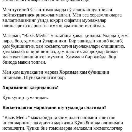
Мен туғилиб ўсган томонларда гўзаллик индустрияси
пойтахтдагидек ривожланманган. Мен эса хоразмликларга
вилоятимизнинг ўзида юқори сифатли муолажалар
олишларига шароит ва имкон яратишни истайман.
Масалан, “Bazis Medic” мактабига ҳавас қилдим. Уларда ҳамма
нарса бор, ҳаммаси ўзлариники. Бир эшикдан кириб келиб,
ҳам ўқишингиз, ҳам косметология муолажалари олишингиз,
ҳам малака оширишингиз, ҳам пластик жарроҳлар билан
маслаҳатлашишингиз мумкин. Ҳаммаси бир жойда, бир
бинода макон топган.
Мен ҳам шунақанги марказ Хоразмда ҳам бўлишини
истайман. Шунақа ниятим бор.
Хоразмнинг қаеридансиз?
Қўшкўпир туманидан.
Косметология марказини шу туманда очасизми?
“Bazis Medic” мактабида таълим олаётганимни эшитган
инсонларнинг аксарияти марказни Қўшкўпирда очишимни
исташяпти. Чунки биз томонларда малакали косметологлар