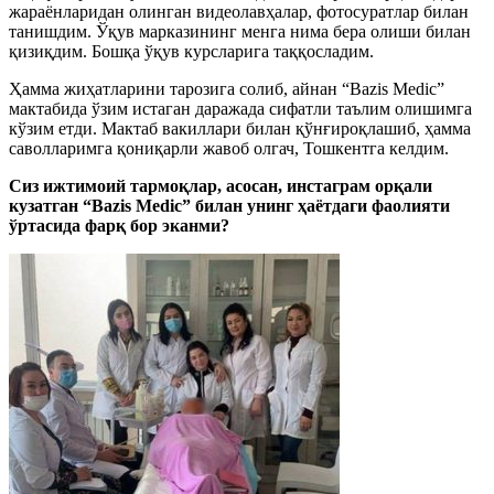
жараёнларидан олинган видеолавҳалар, фотосуратлар билан
танишдим. Ўқув марказининг менга нима бера олиши билан
қизиқдим. Бошқа ўқув курсларига таққосладим.
Ҳамма жиҳатларини тарозига солиб, айнан “Bazis Medic”
мактабида ўзим истаган даражада сифатли таълим олишимга
кўзим етди. Мактаб вакиллари билан қўнғироқлашиб, ҳамма
саволларимга қониқарли жавоб олгач, Тошкентга келдим.
Сиз ижтимоий тармоқлар, асосан, инстаграм орқали
кузатган “Bazis Medic” билан унинг ҳаётдаги фаолияти
ўртасида фарқ бор эканми?