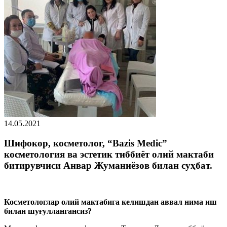
14.05.2021
Шифокор, косметолог, “Bazis Medic”
косметология ва эстетик тиббиёт олий мактаби
битирувчиси Анвар Жуманиёзов билан суҳбат.
Косметологлар олий мактабига келишдан аввал нима иш
билан шуғуллангансиз?